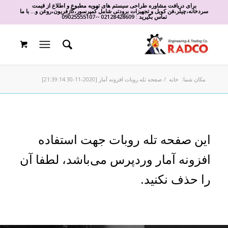
برای دریافت مشاوره طراحی سیستم های تهویه مطبوع و اطلاع از قیمت
سردخانه،چیلر،فن کویل و تجهیزات برودتی شامل کمپرسور،گازفریون،روغن و... با ما
تماس بگیرید :
02128428609
-
-
09025555107
مکان شما:
خانه
/
صفحه تله روبات افزونه آمار [2020-11-30 21:39:14]
این صفحه تله روبات جهت استفاده
افزونه آمار وردپرس می‌باشد، لطفا آن
را حذف نکنید.