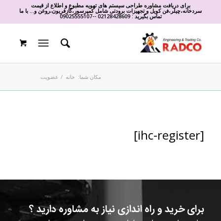
برای دریافت مشاوره طراحی سیستم های تهویه مطبوع و اطلاع از قیمت
سردخانه،چیلر،فن کویل و تجهیزات برودتی شامل کمپرسور،گازفریون،روغن و... با ما
تماس بگیرید :
02128428609
-
-
09025555107
مکان شما:
خانه
/
عضویت
[ihc-register]
برای خرید و راه اندازی نیاز به مشاوره دارید ؟