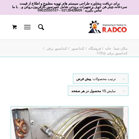
برای دریافت مشاوره طراحی سیستم های تهویه مطبوع و اطلاع از قیمت
سردخانه،چیلر،فن کویل و تجهیزات برودتی شامل کمپرسور،گازفریون،روغن و... با ما
تماس بگیرید :
02128428609
-
-
09025555107
مکان شما:
خانه
/
فروشگاه
/
کندانسور
/
کندانسور برقی
/
کندانسور برقی 1/3hp
ترتیب محصولات:
پیش فرض
نمایش
15 محصول در هر صفحه