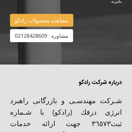
بگیرید.
مشاهده محصولات رادکو
مشاوره : 02128428609
درباره شرکت رادکو
شـركت مهندسـی و بازرگانی راهبرد
انرژی درفك (رادکو) با شـماره
ثبت٣٦٥٧٣ جهت ارائه خدمات