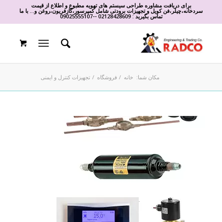
برای دریافت مشاوره طراحی سیستم های تهویه مطبوع و اطلاع از قیمت
سردخانه،چیلر،فن کویل و تجهیزات برودتی شامل کمپرسور،گازفریون،روغن و... با ما
تماس بگیرید :
02128428609
-
-
09025555107
مکان شما:
خانه
/
فروشگاه
/
تجهیزات کنترل و ایمنی