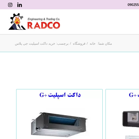
090255
مکان شما:
خانه
/
فروشگاه
/
برچسب: خرید داکت اسپلیت جی پلاس