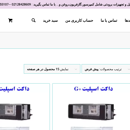
و تجهیزات برودتی شامل کمپرسور،گازفریون،روغن و... با ما تماس بگیرید :
02128428609
-
-
55107
دها
تماس با ما
حساب کاربری من
سبد خرید
ترتیب محصولات:
پیش فرض
نمایش
15 محصول در هر صفحه