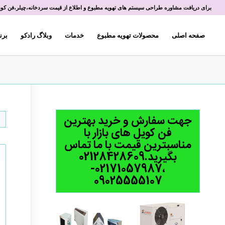
برای دریافت مشاوره طراحی سیستم های تهویه مطبوع و اطلاع از قیمت سردخانه،چیلر،فن کویل 
صفحه اصلی
محصولات تهویه مطبوع
خدمات
وبلاگ رادکو
برن
جهت سفارش و خرید بهترین
فن کویل های بازار با
مناسبترین قیمت با ما تماس
بگیرید.02128428609
،02171057987-
09025555107