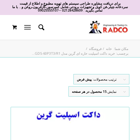
برای دریافت مشاوره طراحی سیستم های تهویه مطبوع و اطلاع از قیمت
سردخانه،چیلر،فن کویل و تجهیزات برودتی شامل کمپرسور،گازفریون،روغن و... با ما
تماس بگیرید :
02128428609
-
-
09025555107
مکان شما:
خانه
/
فروشگاه
/
برچسب: خرید داکت اسپلیت حاره ای گرین مدل GDS-60P3T3/R1...
ترتیب محصولات:
پیش فرض
نمایش
15 محصول در هر صفحه