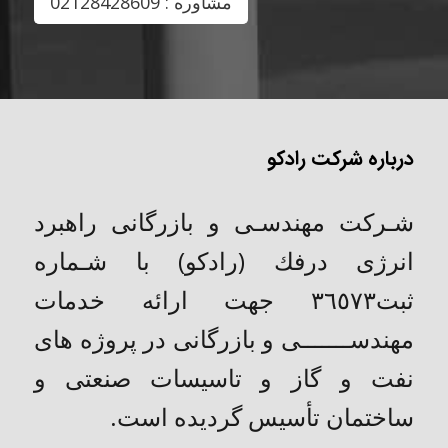
مشاوره : 02128428609
درباره شرکت رادکو
شـركت مهندسـی و بازرگانی راهبرد
انرژی درفك (رادکو) با شـماره
ثبت٣٦٥٧٣ جهت ارائه خدمات
مهندســـــــی و بازرگانی در پروژه های
نفت و گاز و تاسیسات صنعتی و
ساختمان تأسیس گردیده است.