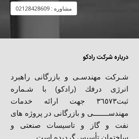
مشاوره : 02128428609
درباره شرکت رادکو
شـركت مهندسـی و بازرگانی راهبرد
انرژی درفك (رادکو) با شـماره
ثبت٣٦٥٧٣ جهت ارائه خدمات
مهندســـــــی و بازرگانی در پروژه های
نفت و گاز و تاسیسات صنعتی و
ساختمان تأسیس گردیده است.