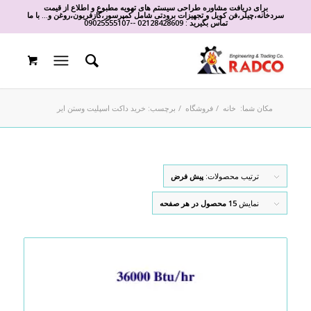
برای دریافت مشاوره طراحی سیستم های تهویه مطبوع و اطلاع از قیمت
سردخانه،چیلر،فن کویل و تجهیزات برودتی شامل کمپرسور،گازفریون،روغن و... با ما
تماس بگیرید :
02128428609
-
-
09025555107
مکان شما:
خانه
/
فروشگاه
/
برچسب: خرید داکت اسپلیت وستن ایر
ترتیب محصولات:
پیش فرض
نمایش
15 محصول در هر صفحه