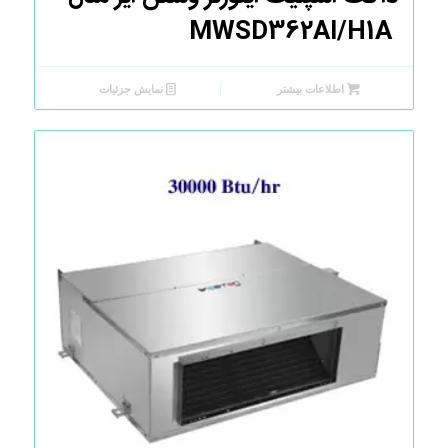
MWSD362AI/H1A
اطلاعات بیشتر
نمایش جزئیات