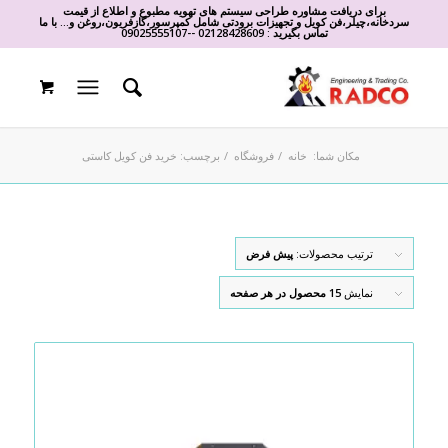
برای دریافت مشاوره طراحی سیستم های تهویه مطبوع و اطلاع از قیمت
سردخانه،چیلر،فن کویل و تجهیزات برودتی شامل کمپرسور،گازفریون،روغن و... با ما
تماس بگیرید :
02128428609
-
-
09025555107
مکان شما:
خانه
/
فروشگاه
/
برچسب: خرید فن کویل کاستی
ترتیب محصولات:
پیش فرض
نمایش
15 محصول در هر صفحه