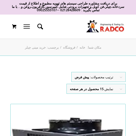
برای دریافت مشاوره طراحی سیستم های تهویه مطبوع و اطلاع از قیمت
سردخانه،چیلر،فن کویل و تجهیزات برودتی شامل کمپرسور،گازفریون،روغن و... با ما
تماس بگیرید :
02128428609
-
-
09025555107
مکان شما:
خانه
/
فروشگاه
/
برچسب: خرید مینی چیلر
ترتیب محصولات:
پیش فرض
نمایش
15 محصول در هر صفحه