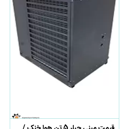
قیمت مینی چیلر 5 تن هوا خنک /