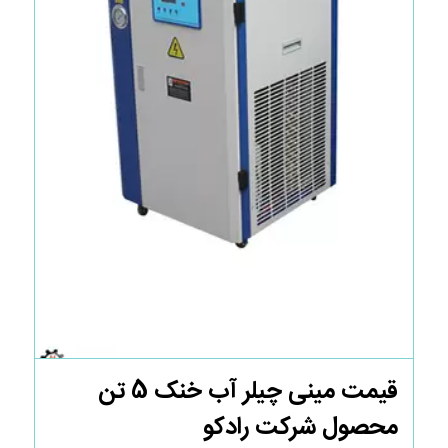
قیمت مینی چیلر آب خنک 5 تن
محصول شرکت رادکو