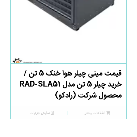
قیمت مینی چیلر هوا خنک 5 تن /
خرید چیلر 5 تن مدل RAD-SLA51
محصول شرکت (رادکو)
اطلاعات بیشتر
نمایش جزئیات