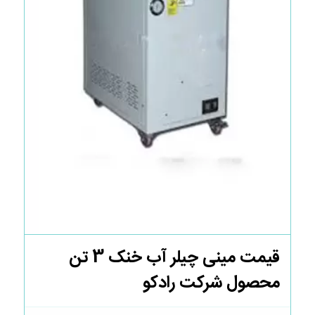
قیمت مینی چیلر آب خنک 3 تن
محصول شرکت رادکو