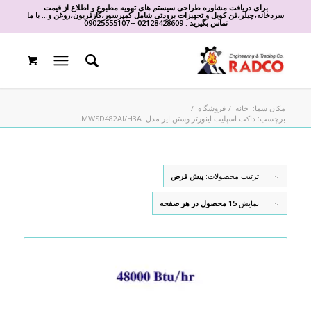
برای دریافت مشاوره طراحی سیستم های تهویه مطبوع و اطلاع از قیمت
سردخانه،چیلر،فن کویل و تجهیزات برودتی شامل کمپرسور،گازفریون،روغن و... با ما
تماس بگیرید :
02128428609
-
-
09025555107
مکان شما:
خانه
/
فروشگاه
/
برچسب: داکت اسپلیت اینورتر وستن ایر مدل MWSD482AI/H3A...
ترتیب محصولات:
پیش فرض
نمایش
15 محصول در هر صفحه