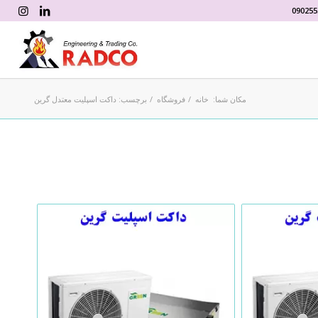
090255
مکان شما:
خانه
/
فروشگاه
/
برچسب: داکت اسپلیت معتدل گرین