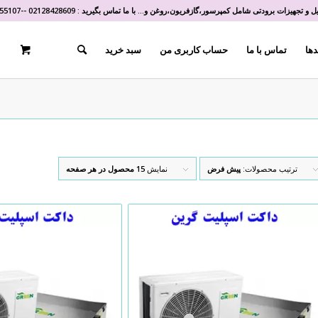
و تجهیزات برودتی شامل کمپرسور،گازفریون،روغن و... با ما تماس بگیرید :
02128428609
-
-
55107
دها
تماس با ما
حساب کاربری من
سبد خرید
ترتیب محصولات:
پیش فرض
نمایش
15 محصول در هر صفحه