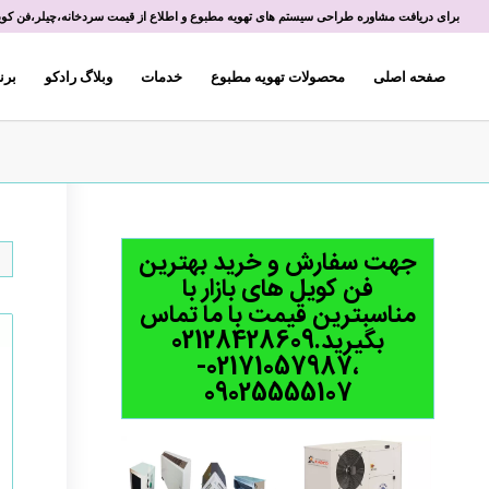
برای دریافت مشاوره طراحی سیستم های تهویه مطبوع و اطلاع از قیمت سردخانه،چیلر،فن کویل 
صفحه اصلی
محصولات تهویه مطبوع
خدمات
وبلاگ رادکو
برن
جهت سفارش و خرید بهترین
فن کویل های بازار با
مناسبترین قیمت با ما تماس
بگیرید.02128428609
،02171057987-
09025555107