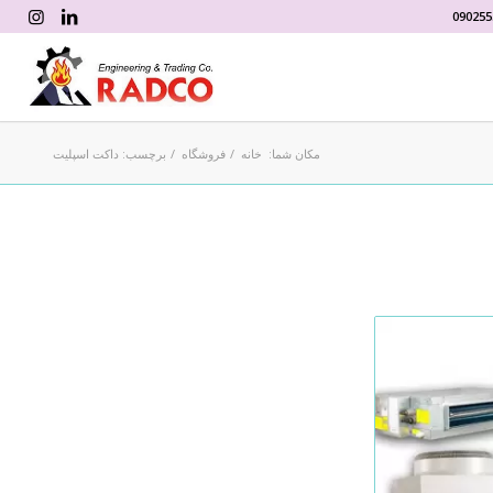
090255
مکان شما:
خانه
/
فروشگاه
/
برچسب: داکت اسپلیت