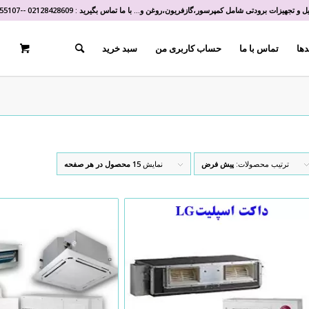
و تجهیزات برودتی شامل کمپرسور،گازفریون،روغن و... با ما تماس بگیرید :
02128428609
-
-
55107
دها
تماس با ما
حساب کاربری من
سبد خرید
ترتیب محصولات:
پیش فرض
نمایش
15 محصول در هر صفحه