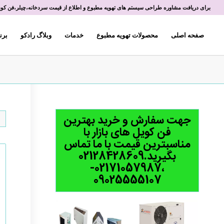
برای دریافت مشاوره طراحی سیستم های تهویه مطبوع و اطلاع از قیمت سردخانه،چیلر،فن کویل 
صفحه اصلی
محصولات تهویه مطبوع
خدمات
وبلاگ رادکو
برن
جهت سفارش و خرید بهترین
فن کویل های بازار با
مناسبترین قیمت با ما تماس
بگیرید.02128428609
،02171057987-
09025555107