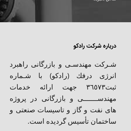
درباره شرکت رادکو
شـركت مهندسـی و بازرگانی راهبرد
انرژی درفك (رادکو) با شـماره
ثبت٣٦٥٧٣ جهت ارائه خدمات
مهندســـــــی و بازرگانی در پروژه
های نفت و گاز و تاسیسات صنعتی و
ساختمان تأسیس گردیده است.