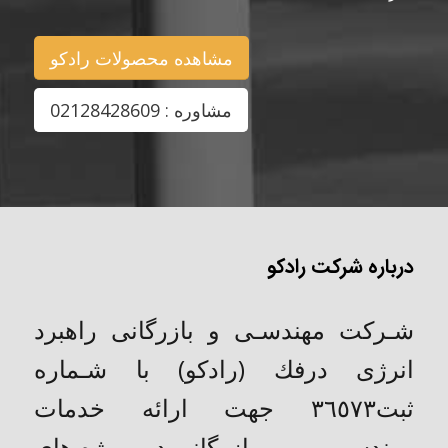
مشاهده محصولات رادکو
مشاوره : 02128428609
درباره شرکت رادکو
شـركت مهندسـی و بازرگانی راهبرد
انرژی درفك (رادکو) با شـماره
ثبت٣٦٥٧٣ جهت ارائه خدمات
مهندســـــــی و بازرگانی در پروژه های