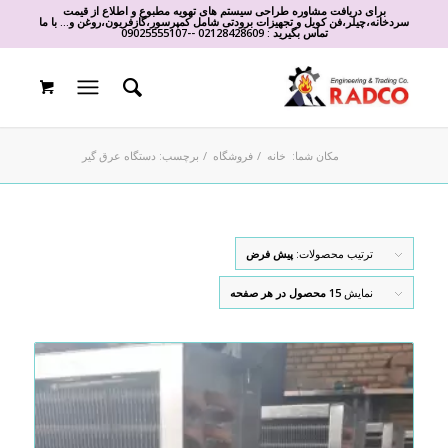
برای دریافت مشاوره طراحی سیستم های تهویه مطبوع و اطلاع از قیمت
سردخانه،چیلر،فن کویل و تجهیزات برودتی شامل کمپرسور،گازفریون،روغن و... با ما
تماس بگیرید :
02128428609
-
-
09025555107
مکان شما:
خانه
/
فروشگاه
/
برچسب: دستگاه عرق گیر
ترتیب محصولات:
پیش فرض
نمایش
15 محصول در هر صفحه