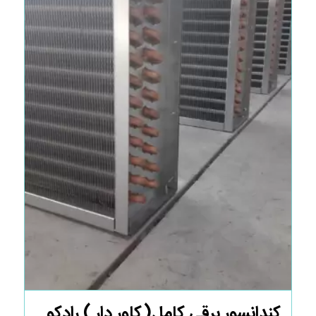
کندانسور برقی کامل(کاور دار ) رادکو