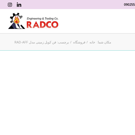
090255
مکان شما:
خانه
/
فروشگاه
/
برچسب: فن کویل زمینی مدل RAD-AFF