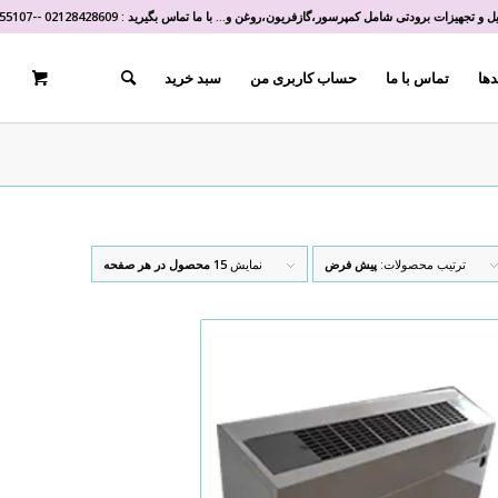
و تجهیزات برودتی شامل کمپرسور،گازفریون،روغن و... با ما تماس بگیرید :
02128428609
-
-
55107
دها
تماس با ما
حساب کاربری من
سبد خرید
ترتیب محصولات:
پیش فرض
نمایش
15 محصول در هر صفحه