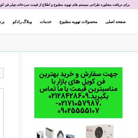
برای دریافت مشاوره طراحی سیستم های تهویه مطبوع و اطلاع از قیمت سردخانه،چیلر،فن کویل 
صفحه اصلی
محصولات تهویه مطبوع
خدمات
وبلاگ رادکو
برن
جهت سفارش و خرید بهترین
فن کویل های بازار با
مناسبترین قیمت با ما تماس
بگیرید.02128428609
،02171057987-
09025555107