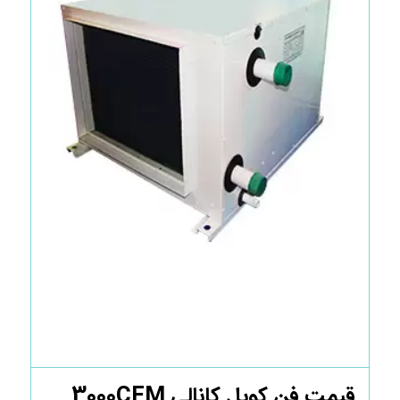
قیمت فن کویل کانالی 3000CFM