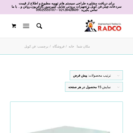
برای دریافت مشاوره طراحی سیستم های تهویه مطبوع و اطلاع از قیمت
سردخانه،چیلر،فن کویل و تجهیزات برودتی شامل کمپرسور،گازفریون،روغن و... با ما
تماس بگیرید :
02128428609
-
-
09025555107
مکان شما:
خانه
/
فروشگاه
/
برچسب: فن کویل
ترتیب محصولات:
پیش فرض
نمایش
15 محصول در هر صفحه