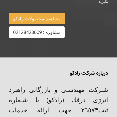
بگیرید.
مشاهده محصولات رادکو
مشاوره : 02128428609
درباره شرکت رادکو
شـركت مهندسـی و بازرگانی راهبرد
انرژی درفك (رادکو) با شـماره
ثبت٣٦٥٧٣ جهت ارائه خدمات