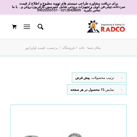
برای دریافت مشاوره طراحی سیستم های تهویه مطبوع و اطلاع از قیمت
سردخانه،چیلر،فن کویل و تجهیزات برودتی شامل کمپرسور،گازفریون،روغن و... با ما
تماس بگیرید :
02128428609
-
-
09025555107
مکان شما:
خانه
/
فروشگاه
/
برچسب: قیمت اواپراتور
ترتیب محصولات:
پیش فرض
نمایش
15 محصول در هر صفحه