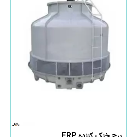
برج خنک کننده FRP