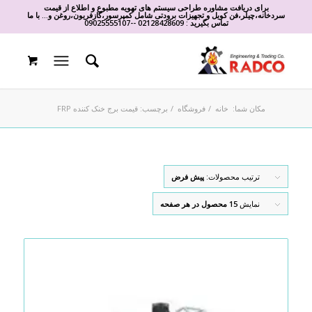
برای دریافت مشاوره طراحی سیستم های تهویه مطبوع و اطلاع از قیمت
سردخانه،چیلر،فن کویل و تجهیزات برودتی شامل کمپرسور،گازفریون،روغن و... با ما
تماس بگیرید :
02128428609
-
-
09025555107
مکان شما:
خانه
/
فروشگاه
/
برچسب: قیمت برج خنک کننده FRP
ترتیب محصولات:
پیش فرض
نمایش
15 محصول در هر صفحه