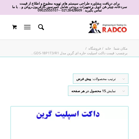
برای دریافت مشاوره طراحی سیستم های تهویه مطبوع و اطلاع از قیمت
سردخانه،چیلر،فن کویل و تجهیزات برودتی شامل کمپرسور،گازفریون،روغن و... با ما
تماس بگیرید :
02128428609
-
-
09025555107
مکان شما:
خانه
/
فروشگاه
/
برچسب: قیمت داکت اسپلیت حاره ای گرین مدل GDS-18P1T3/R1...
ترتیب محصولات:
پیش فرض
نمایش
15 محصول در هر صفحه