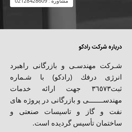
مشاوره : 02128428609
درباره شرکت رادکو
شـركت مهندسـی و بازرگانی راهبرد
انرژی درفك (رادکو) با شـماره
ثبت٣٦٥٧٣ جهت ارائه خدمات
مهندســـــــی و بازرگانی در پروژه های
نفت و گاز و تاسیسات صنعتی و
ساختمان تأسیس گردیده است.