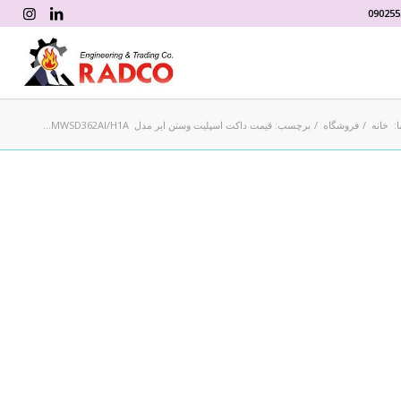
090255
:
خانه
/
فروشگاه
/
برچسب: قیمت داکت اسپلیت وستن ایر مدل MWSD362AI/H1A...