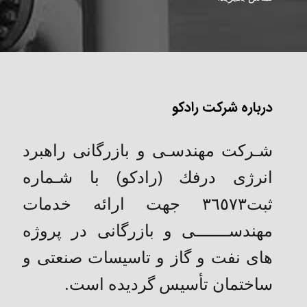
درباره شرکت رادکو
شـركت مهندسـی و بازرگانی راهبرد
انرژی درفك (رادکو) با شـماره
ثبت٣٦٥٧٣ جهت ارائه خدمات
مهندســـــــی و بازرگانی در پروژه
های نفت و گاز و تاسیسات صنعتی و
ساختمان تأسیس گردیده است.