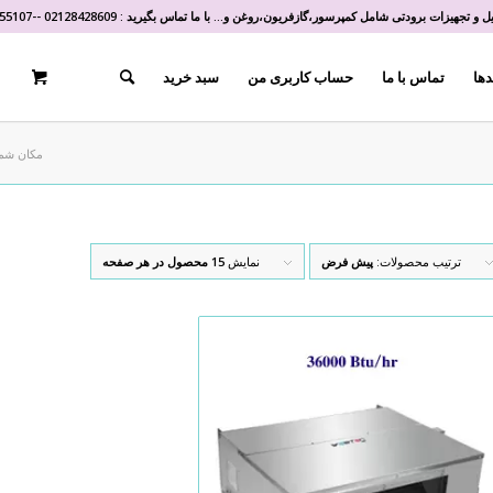
و تجهیزات برودتی شامل کمپرسور،گازفریون،روغن و... با ما تماس بگیرید :
02128428609
-
-
55107
دها
تماس با ما
حساب کاربری من
سبد خرید
مکان شما
ترتیب محصولات:
پیش فرض
نمایش
15 محصول در هر صفحه