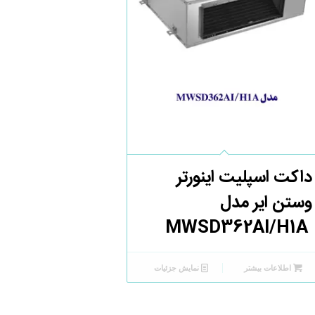
داکت اسپلیت اینورتر
وستن ایر مدل
MWSD362AI/H1A
اطلاعات بیشتر
نمایش جزئیات