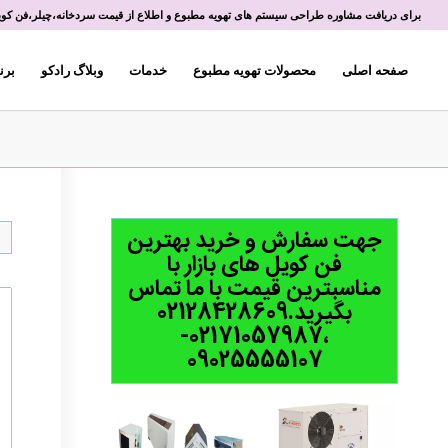
برای دریافت مشاوره طراحی سیستم های تهویه مطبوع و اطلاع از قیمت سردخانه،چیلر،فن کویل 
صفحه اصلی
محصولات تهویه مطبوع
خدمات
وبلاگ رادکو
برن
جهت سفارش و خرید بهترین
فن کویل های بازار با
مناسبترین قیمت با ما تماس
بگیرید.02128428609
،02171057987-
09025555107