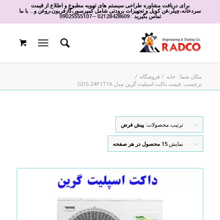
برای دریافت مشاوره طراحی سیستم های تهویه مطبوع و اطلاع از قیمت
سردخانه،چیلر،فن کویل و تجهیزات برودتی شامل کمپرسور،گازفریون،روغن و... با ما
تماس بگیرید :
02128428609
-
-
09025555107
مکان شما:
خانه
/
فروشگاه
/
برچسب: قیمت داکت اسپلیت گرین مدل GDS-24P1T1A
ترتیب محصولات:
پیش فرض
نمایش
15 محصول در هر صفحه