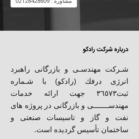
مشاوره : 02128428609
درباره شرکت رادکو
شـركت مهندسـی و بازرگانی راهبرد
انرژی درفك (رادکو) با شـماره
ثبت٣٦٥٧٣ جهت ارائه خدمات
مهندســـــــی و بازرگانی در پروژه های
نفت و گاز و تاسیسات صنعتی و
ساختمان تأسیس گردیده است.