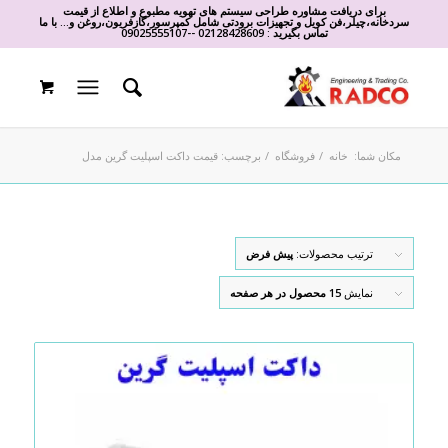
برای دریافت مشاوره طراحی سیستم های تهویه مطبوع و اطلاع از قیمت
سردخانه،چیلر،فن کویل و تجهیزات برودتی شامل کمپرسور،گازفریون،روغن و... با ما
تماس بگیرید :
02128428609
-
-
09025555107
مکان شما:
خانه
/
فروشگاه
/
برچسب: قیمت داکت اسپلیت گرین مدل
ترتیب محصولات:
پیش فرض
نمایش
15 محصول در هر صفحه