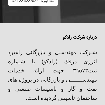
مشاوره : 02128428609
درباره شرکت رادکو
شـركت مهندسـی و بازرگانی راهبرد
انرژی درفك (رادکو) با شـماره
ثبت٣٦٥٧٣ جهت ارائه خدمات
مهندســـــــی و بازرگانی در پروژه های
نفت و گاز و تاسیسات صنعتی و
ساختمان تأسیس گردیده است.