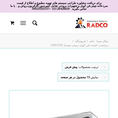
برای دریافت مشاوره طراحی سیستم های تهویه مطبوع و اطلاع از قیمت
سردخانه،چیلر،فن کویل و تجهیزات برودتی شامل کمپرسور،گازفریون،روغن و... با ما
تماس بگیرید :
02128428609
-
-
09025555107
مکان شما:
خانه
/
فروشگاه
/
برچسب: قیمت فن کویل زمینی شیبدار 1200CFM
ترتیب محصولات:
پیش فرض
نمایش
15 محصول در هر صفحه