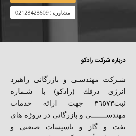
مشاوره : 02128428609
درباره شرکت رادکو
شـركت مهندسـی و بازرگانی راهبرد
انرژی درفك (رادکو) با شـماره
ثبت٣٦٥٧٣ جهت ارائه خدمات
مهندســـــــی و بازرگانی در پروژه های
نفت و گاز و تاسیسات صنعتی و