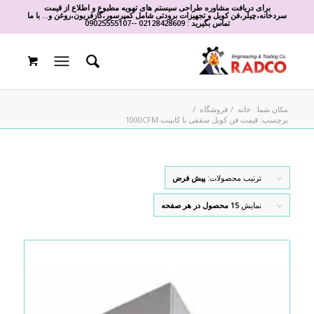
برای دریافت مشاوره طراحی سیستم های تهویه مطبوع و اطلاع از قیمت
سردخانه،چیلر،فن کویل و تجهیزات برودتی شامل کمپرسور،گازفریون،روغن و... با ما
تماس بگیرید :
02128428609
-
-
09025555107
مکان شما:
خانه
/
فروشگاه
/
برچسب: قیمت فن کویل سقفی با کابینت 1000CFM
ترتیب محصولات:
پیش فرض
نمایش
15 محصول در هر صفحه