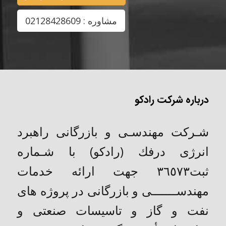
مشاوره : 02128428609
درباره شرکت رادکو
شـركت مهندسـی و بازرگانی راهبرد
انرژی درفك (رادکو) با شـماره
ثبت٣٦٥٧٣ جهت ارائه خدمات
مهندســـــــی و بازرگانی در پروژه های
نفت و گاز و تاسیسات صنعتی و