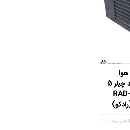
هوا
خنک 5 تن /خرید چیلر 5
RAD-SLA
ادکو)
نمایش جزئیات