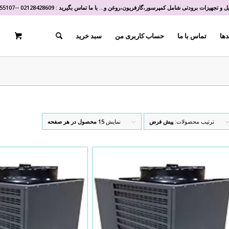
و تجهیزات برودتی شامل کمپرسور،گازفریون،روغن و... با ما تماس بگیرید :
02128428609
-
-
55107
دها
تماس با ما
حساب کاربری من
سبد خرید
ترتیب محصولات:
پیش فرض
نمایش
15 محصول در هر صفحه