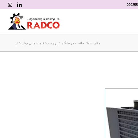
090255
مکان شما:
خانه
/
فروشگاه
/
برچسب: قیمت مینی چیلر 5 تن