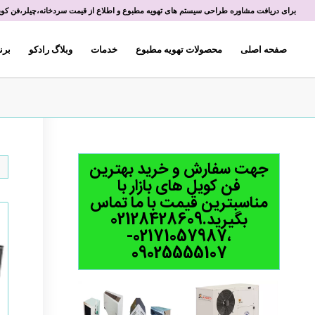
برای دریافت مشاوره طراحی سیستم های تهویه مطبوع و اطلاع از قیمت سردخانه،چیلر،فن کویل 
صفحه اصلی
محصولات تهویه مطبوع
خدمات
وبلاگ رادکو
برن
جهت سفارش و خرید بهترین
فن کویل های بازار با
مناسبترین قیمت با ما تماس
بگیرید.02128428609
،02171057987-
09025555107