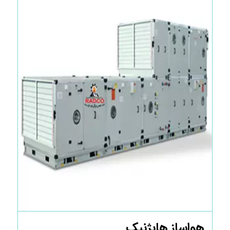
هواساز هایژنیک