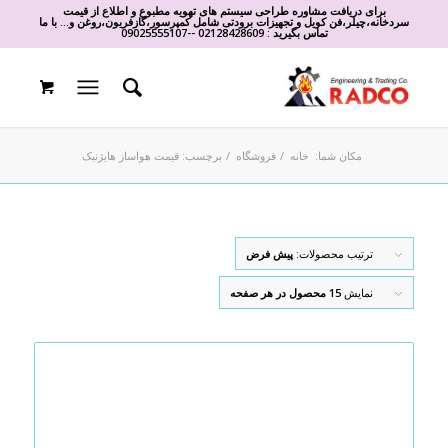
برای دریافت مشاوره طراحی سیستم های تهویه مطبوع و اطلاع از قیمت
سردخانه،چیلر،فن کویل و تجهیزات برودتی شامل کمپرسور،گازفریون،روغن و... با ما
تماس بگیرید :
02128428609
-
-
09025555107
مکان شما:
خانه
/
فروشگاه
/
برچسب: قیمت هواساز هایژنیک
ترتیب محصولات:
پیش فرض
نمایش
15 محصول در هر صفحه