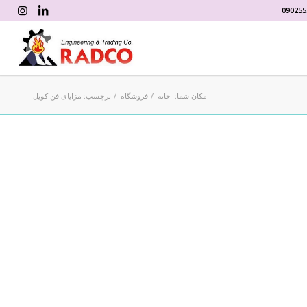
090255
مکان شما:
خانه
/
فروشگاه
/
برچسب: مزایای فن کویل