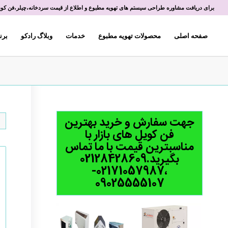
برای دریافت مشاوره طراحی سیستم های تهویه مطبوع و اطلاع از قیمت سردخانه،چیلر،فن کویل 
صفحه اصلی
محصولات تهویه مطبوع
خدمات
وبلاگ رادکو
برن
جهت سفارش و خرید بهترین
فن کویل های بازار با
مناسبترین قیمت با ما تماس
بگیرید.02128428609
،02171057987-
09025555107