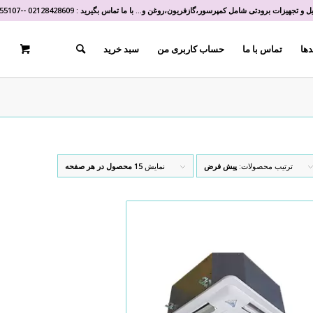
و تجهیزات برودتی شامل کمپرسور،گازفریون،روغن و... با ما تماس بگیرید :
02128428609
-
-
55107
دها
تماس با ما
حساب کاربری من
سبد خرید
ترتیب محصولات:
پیش فرض
نمایش
15 محصول در هر صفحه