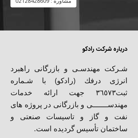
مشاوره : 02128428609
درباره شرکت رادکو
شـركت مهندسـی و بازرگانی راهبرد
انرژی درفك (رادکو) با شـماره
ثبت٣٦٥٧٣ جهت ارائه خدمات
مهندســـــــی و بازرگانی در پروژه های
نفت و گاز و تاسیسات صنعتی و
ساختمان تأسیس گردیده است.