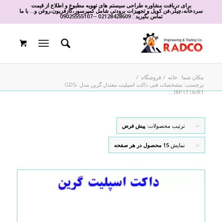
برای دریافت مشاوره طراحی سیستم های تهویه مطبوع و اطلاع از قیمت
سردخانه،چیلر،فن کویل و تجهیزات برودتی شامل کمپرسور،گازفریون،روغن و... با ما
تماس بگیرید :
02128428609
-
-
09025555107
مکان شما:
خانه
/
فروشگاه
/
برچسب: مشخصات فنی داکت اسپلیت معتدل گرین مدل GDS-
18P1T1A/R1...
ترتیب محصولات:
پیش فرض
نمایش
15 محصول در هر صفحه