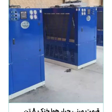
قیمت مینی چیلر هوا خنک 8 تن