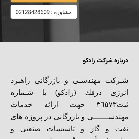
مشاوره : 02128428609
درباره شرکت رادکو
شـركت مهندسـی و بازرگانی راهبرد
انرژی درفك (رادکو) با شـماره
ثبت٣٦٥٧٣ جهت ارائه خدمات
مهندســـــــی و بازرگانی در پروژه های
نفت و گاز و تاسیسات صنعتی و