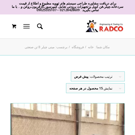
برای دریافت مشاوره طراحی سیستم های تهویه مطبوع و اطلاع از قیمت
سردخانه،چیلر،فن کویل و تجهیزات برودتی شامل کمپرسور،گازفریون،روغن و... با ما
تماس بگیرید :
02128428609
-
-
09025555107
مکان شما:
خانه
/
فروشگاه
/
برچسب: مینی چیلر 8 تن صنعتی
ترتیب محصولات:
پیش فرض
نمایش
15 محصول در هر صفحه