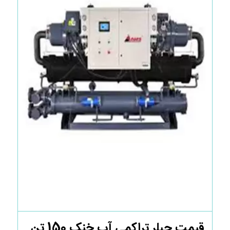
قیمت چیلر تراکمی آب خنک 150 تن