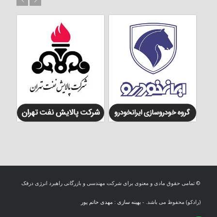
© تمامی حقوق مادی و معنوی برای شرکت مهندسی و بازرگانی راهبرد انرژی درفک
(رادکو) محفوظ می باشد. -
بهینه سازی : مهدی حاتم پور