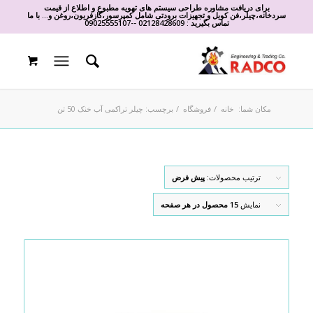
برای دریافت مشاوره طراحی سیستم های تهویه مطبوع و اطلاع از قیمت
سردخانه،چیلر،فن کویل و تجهیزات برودتی شامل کمپرسور،گازفریون،روغن و... با ما
تماس بگیرید :
02128428609
-
-
09025555107
مکان شما:
خانه
/
فروشگاه
/
برچسب: چیلر تراکمی آب خنک 50 تن
ترتیب محصولات:
پیش فرض
نمایش
15 محصول در هر صفحه