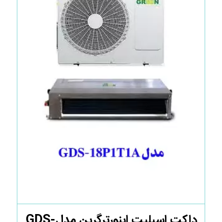
داکت اسپلیت اینورترگرین مدلGDS-