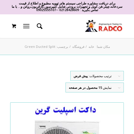
برای دریافت مشاوره طراحی سیستم های تهویه مطبوع و اطلاع از قیمت
سردخانه،چیلر،فن کویل و تجهیزات برودتی شامل کمپرسور،گازفریون،روغن و... با ما
تماس بگیرید :
02128428609
-
-
09025555107
مکان شما:
خانه
/
فروشگاه
/
برچسب: Green Ducted Split
ترتیب محصولات:
پیش فرض
نمایش
15 محصول در هر صفحه