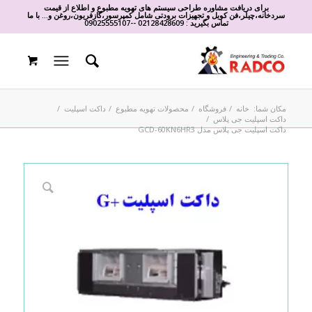
برای دریافت مشاوره طراحی سیستم های تهویه مطبوع و اطلاع از قیمت
سردخانه،چیلر،فن کویل و تجهیزات برودتی شامل کمپرسور،گازفریون،روغن و... با ما
تماس بگیرید :
02128428609
-
-
09025555107
مکان شما:
خانه
/
فروشگاه
/
محصولات تهویه مطبوع
/
داکت اسپلیت
/
داکت اسپلیت جی پلاس
/
داکت اسپلیت جی پلاس مدل GCD-60KN6HR3