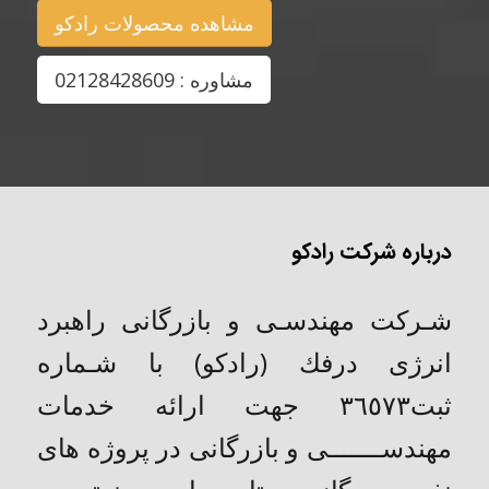
مشاهده محصولات رادکو
مشاوره : 02128428609
درباره شرکت رادکو
شـركت مهندسـی و بازرگانی راهبرد
انرژی درفك (رادکو) با شـماره
ثبت٣٦٥٧٣ جهت ارائه خدمات
مهندســـــــی و بازرگانی در پروژه های