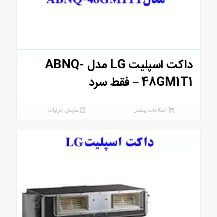
داکت اسپلیت LG مدل ABNQ-
48GM1T1 – فقط سرد
اطلاعات بیشتر
نمایش جزئیات