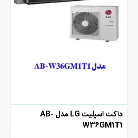
داکت اسپلیت LG مدل AB-
W36GM1T1