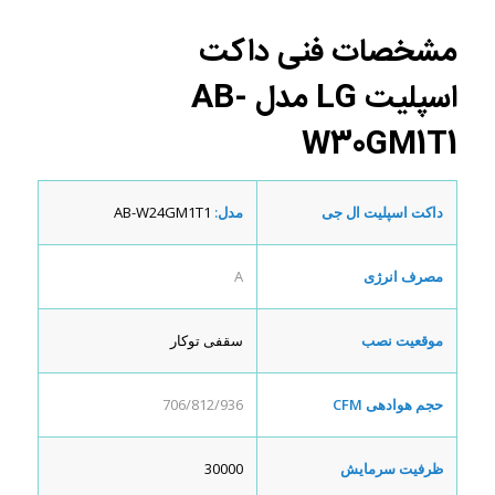
مشخصات فنی
داکت
اسپلیت
LG
مدل
AB-
W30GM1T1
داکت اسپلیت ال جی
مدل:
AB-W24GM1T1
مصرف انرژی
A
موقعیت نصب
سقفی توکار
حجم هوادهی
CFM
706/812/936
ظرفیت سرمایش
30000