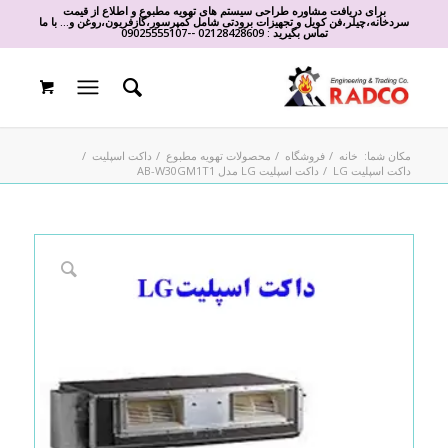
برای دریافت مشاوره طراحی سیستم های تهویه مطبوع و اطلاع از قیمت
سردخانه،چیلر،فن کویل و تجهیزات برودتی شامل کمپرسور،گازفریون،روغن و... با ما
تماس بگیرید :
02128428609
-
-
09025555107
مکان شما:
خانه
/
فروشگاه
/
محصولات تهویه مطبوع
/
داکت اسپلیت
/
داکت اسپلیت LG
/
داکت اسپلیت LG مدل AB-W30GM1T1