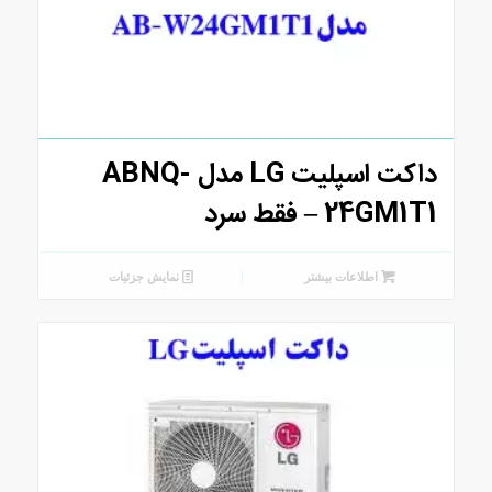
داکت اسپلیت LG مدل ABNQ-
24GM1T1 – فقط سرد
اطلاعات بیشتر
نمایش جزئیات