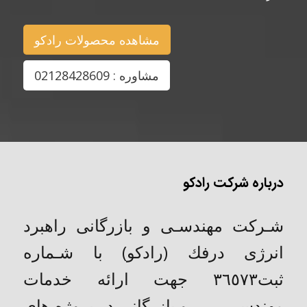
مشاهده محصولات رادکو
مشاوره : 02128428609
درباره شرکت رادکو
شـركت مهندسـی و بازرگانی راهبرد
انرژی درفك (رادکو) با شـماره
ثبت٣٦٥٧٣ جهت ارائه خدمات
مهندســـــــی و بازرگانی در پروژه های