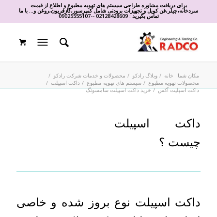
برای دریافت مشاوره طراحی سیستم های تهویه مطبوع و اطلاع از قیمت
سردخانه،چیلر،فن کویل و تجهیزات برودتی شامل کمپرسور،گازفریون،روغن و... با ما
تماس بگیرید :
02128428609
-
-
09025555107
مکان شما:
خانه
/
وبلاگ رادکو
/
محصولات و خدمات شرکت رادکو
/
محصولات تهویه مطبوع
/
سیستم های تهویه مطبوع
/
داکت اسپیلت
/
داکت اسپلیت آکس
/
خرید داکت اسپیلت سامسونگ
داکت اسپیلت
چیست ؟
داکت اسپیلت نوع بروز شده و خاصی