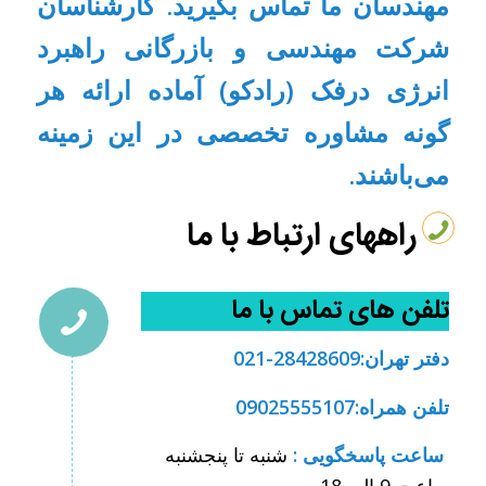
مهندسان ما تماس بگیرید. کارشناسان
شرکت مهندسی و بازرگانی راهبرد
انرژی درفک (رادکو) آماده ارائه هر
گونه مشاوره تخصصی در این زمینه
می‌باشند.
راههای ارتباط با ما
تلفن های تماس با ما
دفتر تهران:28428609-021
تلفن همراه:09025555107
ساعت پاسخگویی :
شنبه تا پنجشنبه
ساعت 9 الی 18