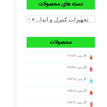
دسته های محصولات
تجهیزات کنترل و اندازه گیری (2)
×
محصولات
گاز مبرد R141b
گاز مبرد R410A
گاز مبرد R507a
گاز مبرد R404a
گاز مبرد R407C