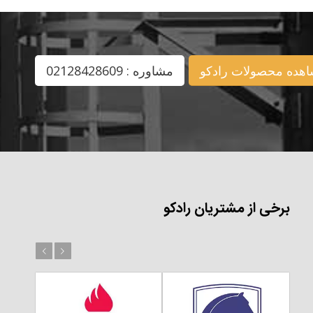
هده محصولات رادکو
مشاوره : 02128428609
برخی از مشتریان رادکو
بعد
قبل