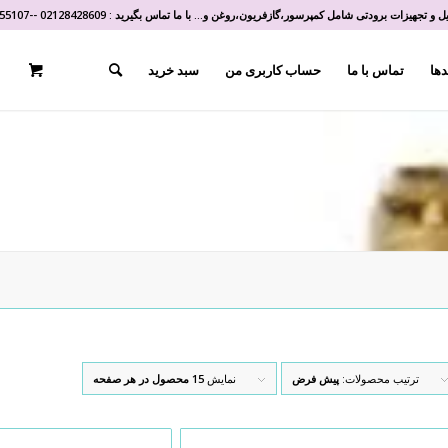
و تجهیزات برودتی شامل کمپرسور،گازفریون،روغن و... با ما تماس بگیرید :
02128428609
-
-
55107
دها
تماس با ما
حساب کاربری من
سبد خرید
ترتیب محصولات:
پیش فرض
نمایش
15 محصول در هر صفحه