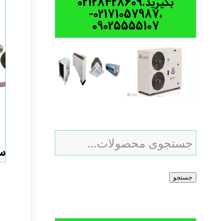
بگیرید.02128428609
،02171057987-
09025555107
س
جستجو