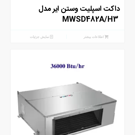
داکت اسپلیت وستن ایر مدل
MWSD482A/H3
اطلاعات بیشتر
نمایش جزئیات