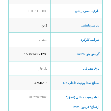
ظرفیت سرمایشی
30000 BTU/H
تن سرمایشی
2 تن
شرایط کارکرد
معتدل
گردش هوا
m3/h
1600/1400/1200
برق مصرفی
تک فاز
سطح صدا یونیت داخلی
Db
47/44/38
ابعاد یونیت داخلی (عمق*
890*290*785
ارتفاع*عرض)-
mm