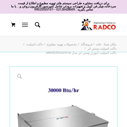
برای دریافت مشاوره طراحی سیستم های تهویه مطبوع و اطلاع از قیمت
سردخانه،چیلر،فن کویل و تجهیزات برودتی شامل کمپرسور،گازفریون،روغن و... با ما
تماس بگیرید :
02128428609
-
-
09025555107
مکان شما:
خانه
/
فروشگاه
/
محصولات تهویه مطبوع
/
داکت اسپلیت
/
داکت اسپلیت وستن ایر
/
داکت اسپلیت اینورتر وستن ایر مدل MWSD302AI/H1A...