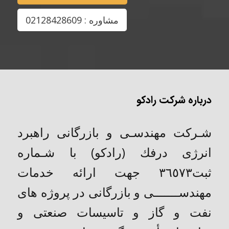
مشاوره : 02128428609
درباره شرکت رادکو
شـركت مهندسـی و بازرگانی راهبرد
انرژی درفك (رادکو) با شـماره
ثبت٣٦٥٧٣ جهت ارائه خدمات
مهندســـــــی و بازرگانی در پروژه های
نفت و گاز و تاسیسات صنعتی و