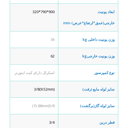
ابعاد یونیت
900*790*320
خارجی(عمق*ارتفاع*عرض)-
mm
وزن یونیت داخلی
kg
36
وزن یونیت خارجی
kg
62
نوع کمپرسور
اسکرال دارای کیت اینورتر
سایز لوله مایع (رفت)
(9.52mm)3/8
سایز لوله گاز(برگشت)
5/8(15.88mm)
قطر درین
3/4