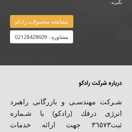
بگیرید.
مشاهده محصولات رادکو
مشاوره : 02128428609
درباره شرکت رادکو
شـركت مهندسـی و بازرگانی راهبرد
انرژی درفك (رادکو) با شـماره
ثبت٣٦٥٧٣ جهت ارائه خدمات