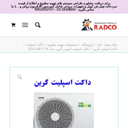
برای دریافت مشاوره طراحی سیستم های تهویه مطبوع و اطلاع از قیمت
سردخانه،چیلر،فن کویل و تجهیزات برودتی شامل کمپرسور،گازفریون،روغن و... با ما
تماس بگیرید :
02128428609
-
-
09025555107
مکان شما:
خانه
/
فروشگاه
/
محصولات تهویه مطبوع
/
داکت اسپلیت
/
داکت اسپلیت گرین
/
داکت اسپلیت اینورتر گرین مدل GDS-24P1T1A