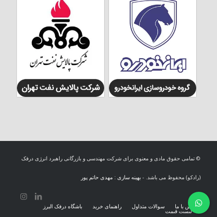
© تمامی حقوق مادی و معنوی برای شرکت مهندسی و بازرگانی راهبرد انرژی درفک
(رادکو) محفوظ می باشد. -
بهینه سازی : مهدی حاتم پور
تماس با ما
سوالات متداول
راهنمای خرید
باشگاه درفک البرز
لیست قیمت