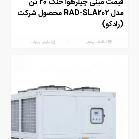
قیمت مینی چیلرهوا خنک 20 تن
مدل RAD-SLA202 محصول شرکت
(رادکو)
اطلاعات بیشتر
نمایش جزئیات