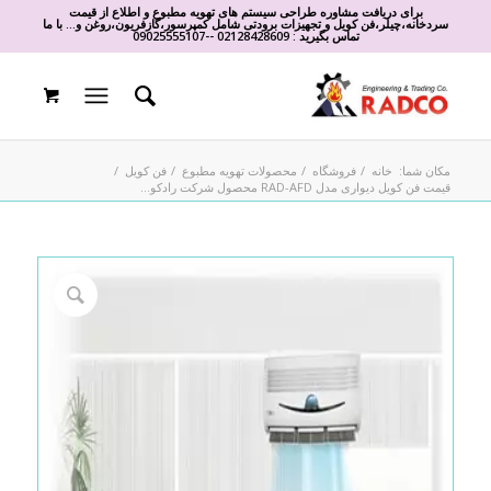
برای دریافت مشاوره طراحی سیستم های تهویه مطبوع و اطلاع از قیمت
سردخانه،چیلر،فن کویل و تجهیزات برودتی شامل کمپرسور،گازفریون،روغن و... با ما
تماس بگیرید :
02128428609
-
-
09025555107
مکان شما:
خانه
/
فروشگاه
/
محصولات تهویه مطبوع
/
فن کویل
/
قیمت فن کویل دیواری مدل RAD-AFD محصول شرکت رادکو...