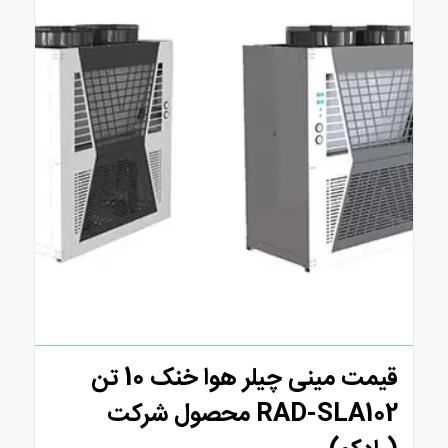
قیمت مینی چیلر هوا خنک 10 تن
5.00
RAD-SLA102 محصول شرکت