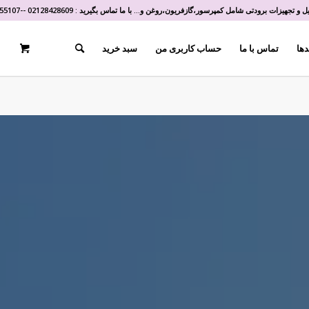
و تجهیزات برودتی شامل کمپرسور،گازفریون،روغن و... با ما تماس بگیرید :
02128428609
-
-
55107
دها
تماس با ما
حساب کاربری من
سبد خرید