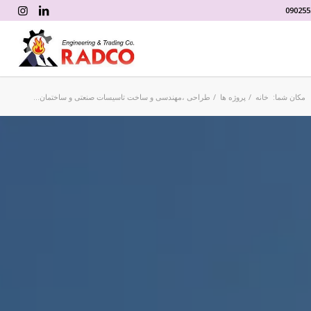
090255
مکان شما:
خانه
/
پروژه ها
/
طراحی ،مهندسی و ساخت تاسیسات صنعتی و ساختمان...