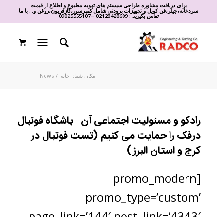
برای دریافت مشاوره طراحی سیستم های تهویه مطبوع و اطلاع از قیمت
سردخانه،چیلر،فن کویل و تجهیزات برودتی شامل کمپرسور،گازفریون،روغن و... با ما
تماس بگیرید :
02128428609
-
-
09025555107
مکان شما:
خانه
/
News
رادکو و مسئولیت اجتماعی آن | باشگاه فوتبال
درفک را حمایت می کنیم (تست فوتبال در
کرج و استان البرز)
[promo_modern
promo_type=’custom’
page_link=’144′ post_link=’4343′