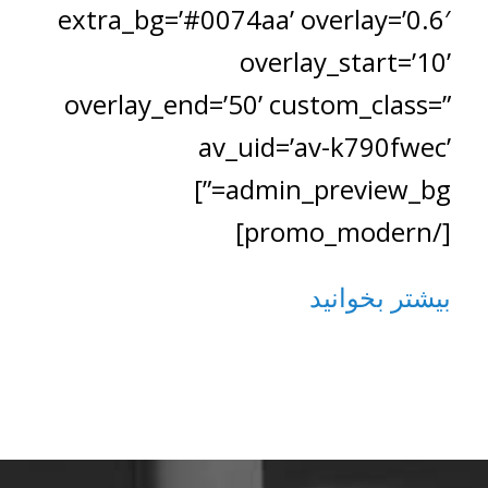
extra_bg=’#0074aa’ overlay=’0.6′
overlay_start=’10’
overlay_end=’50’ custom_class=”
av_uid=’av-k790fwec’
admin_preview_bg=”]
[/promo_modern]
بیشتر بخوانید