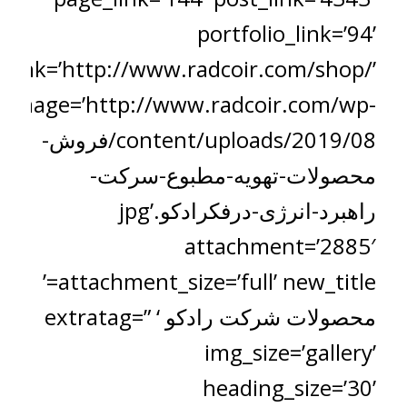
portfolio_link=’94’
_link=’http://www.radcoir.com/shop/’
image=’http://www.radcoir.com/wp-
content/uploads/2019/08/فروش-
محصولات-تهویه-مطبوع-سرکت-
راهبرد-انرژی-درفکرادکو.jpg’
attachment=’2885′
attachment_size=’full’ new_title=’
محصولات شرکت رادکو ‘ extratag=”
img_size=’gallery’
heading_size=’30’