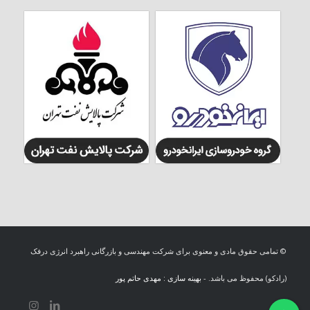
© تمامی حقوق مادی و معنوی برای شرکت مهندسی و بازرگانی راهبرد انرژی درفک
(رادکو) محفوظ می باشد. -
بهینه سازی : مهدی حاتم پور