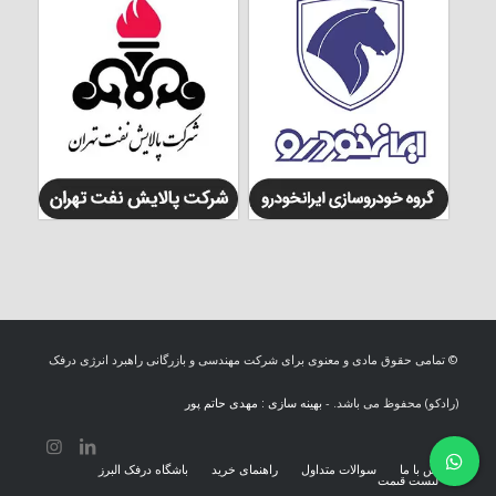
© تمامی حقوق مادی و معنوی برای شرکت مهندسی و بازرگانی راهبرد انرژی درفک
(رادکو) محفوظ می باشد. -
بهینه سازی : مهدی حاتم پور
تماس با ما
سوالات متداول
راهنمای خرید
باشگاه درفک البرز
لیست قیمت