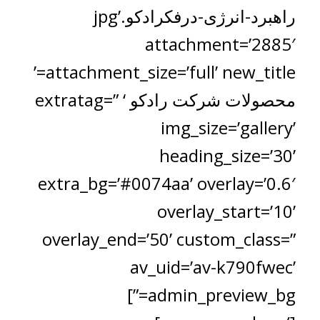
راهبرد-انرژی-درفکرادکو.jpg’
attachment=’2885′
attachment_size=’full’ new_title=’
محصولات شرکت رادکو ‘ extratag=”
img_size=’gallery’
heading_size=’30’
extra_bg=’#0074aa’ overlay=’0.6′
overlay_start=’10’
overlay_end=’50’ custom_class=”
av_uid=’av-k790fwec’
admin_preview_bg=”]