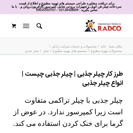
برای دریافت مشاوره طراحی سیستم های تهویه مطبوع و اطلاع از قیمت
سردخانه،چیلر،فن کویل و تجهیزات برودتی شامل کمپرسور،گازفریون،روغن و... با ما
تماس بگیرید :
02128428609
-
-
09025555107
مکان شما:
خانه
/
محصولات و خدمات شرکت رادکو
/
محصولات تهویه مطبوع
/
سیستم های تهویه مطبوع
/
چیلر
/
چیلر جذبی
طرز کار چیلر جذبی | چیلر جذبی چیست |
انواع چیلر جذبی
چیلر جذبی با چیلر تراکمی متفاوت
است زیرا کمپرسور ندارد. در عوض از
گرما برای خنک کردن استفاده می کند.