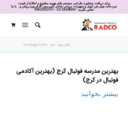
برای دریافت مشاوره طراحی سیستم های تهویه مطبوع و اطلاع از قیمت
سردخانه،چیلر،فن کویل و تجهیزات برودتی شامل کمپرسور،گازفریون،روغن و... با ما
تماس بگیرید :
02128428609
-
-
09025555107
مکان شما:
خانه
/
Uncategorized
بهترین مدرسه فوتبال کرج (بهترین آکادمی
فوتبال در کرج)
بیشتر بخوانید