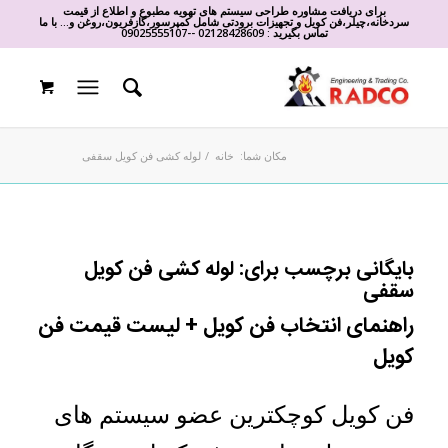
برای دریافت مشاوره طراحی سیستم های تهویه مطبوع و اطلاع از قیمت
سردخانه،چیلر،فن کویل و تجهیزات برودتی شامل کمپرسور،گازفریون،روغن و... با ما
تماس بگیرید :
02128428609
-
-
09025555107
مکان شما:
خانه
/
لوله کشی فن کویل سقفی
بایگانی برچسب برای:
لوله کشی فن کویل
سقفی
راهنمای انتخاب فن کویل + لیست قیمت فن
کویل
فن کویل کوچکترین عضو سیستم های