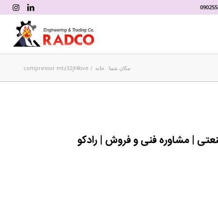
090255
مکان شما:
خانه
/
compressor mtz32jf4bve
عتی | مشاوره فنی و فروش | رادکو