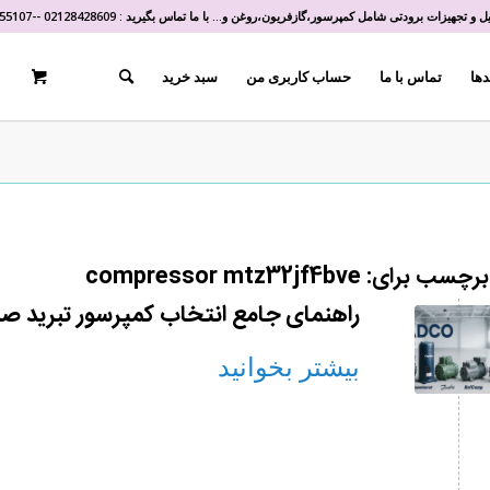
و تجهیزات برودتی شامل کمپرسور،گازفریون،روغن و... با ما تماس بگیرید :
02128428609
-
-
55107
دها
تماس با ما
حساب کاربری من
سبد خرید
 برچسب برای:
compressor mtz32jf4bve
راهنمای جامع انتخاب کمپرسور تبرید صن
بیشتر بخوانید