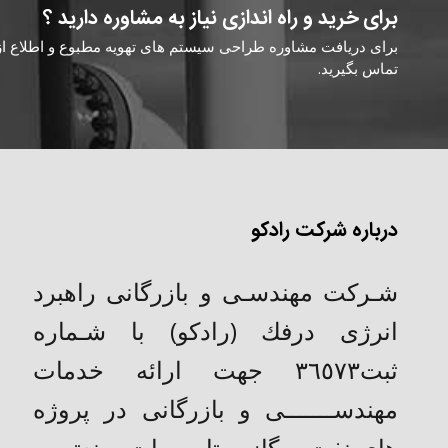
برای خرید و راه اندازی نیاز به مشاوره دارید ؟
برای دریافت مشاوره طراحی سیستم های تهویه مطبوع و اطلاع از ق
تماس بگیرید.
درباره شرکت رادکو
شـركت مهندسـی و بازرگانی راهبرد
انرژی درفك (رادکو) با شـماره
ثبت٣٦٥٧٣ جهت ارائه خدمات
مهندســـــــی و بازرگانی در پروژه
های نفت و گاز و تاسیسات صنعتی و