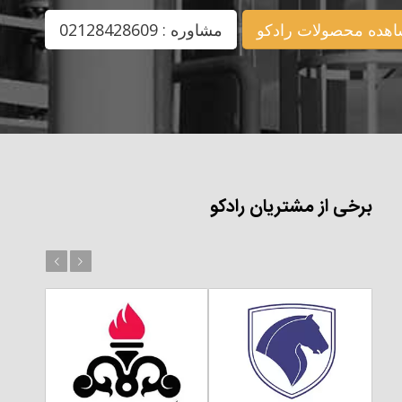
هده محصولات رادکو
مشاوره : 02128428609
برخی از مشتریان رادکو
بعد
قبل