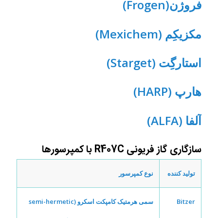
فروژن(Frogen)
مکزیکِم (Mexichem)
استارگِت (Starget)
هارپ (HARP)
آلفا (ALFA)
سازگاری گاز فریونی R407C با کمپرسورها
تولید کننده
نوع کمپرسور
Bitzer
سمی هرمتیک کامپکت اسکرو (semi-hermetic