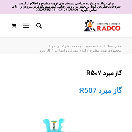
برای دریافت مشاوره طراحی سیستم های تهویه مطبوع و اطلاع از قیمت
سردخانه،چیلر،فن کویل و تجهیزات برودتی شامل کمپرسور،گازفریون،روغن و... با ما
تماس بگیرید :
02128428609
-
-
09025555107
مکان شما:
خانه
/
محصولات و خدمات شرکت رادکو
/
محصولات تهویه مطبوع
/
اقلام مصرفی و اتصالات
/
گاز مبرد
گاز مبرد R507
گاز مبرد R507: