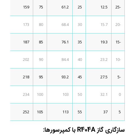
25
159
75
61.2
25
12.5
-25
30
173
80
68.4
30
15.7
-20
35
187
85
76.1
35
19.3
-15
40
202
90
84.4
40
23.2
-10
218
95
93.2
45
27.5
-5
234
100
103
50
32.1
0
252
105
113
55
37
5
سازگاری گاز R404A با کمپرسورها: