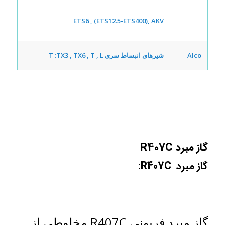
ETS6 , (ETS12.5-ETS400), AKV
Alco
شیر‌های انبساط سری T :
TX3 , TX6 , T , L
گاز مبرد R407C
گاز مبرد R407C:
گاز مبرد فریونی R407C مخلوطی از