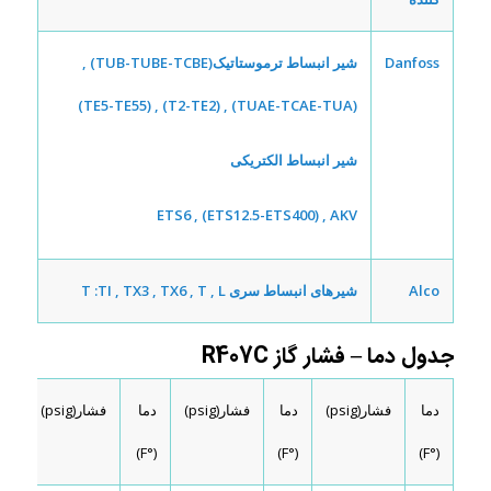
Danfoss
شیر انبساط ترموستاتیک
(TUB-TUBE-TCBE) ,
(TUAE-TCAE-TUA) , (T2-TE2) , (TE5-TE55)
شیر انبساط الکتریکی
ETS6 , (ETS12.5-ETS400) , AKV
Alco
شیر‌های انبساط سری T :
TI , TX3 , TX6 , T , L
جدول دما – فشار گاز R407C
دما
فشار(psig)
دما
فشار(psig)
دما
فشار(psig)
دما
(°F)
(°F)
(°F)
(°F)