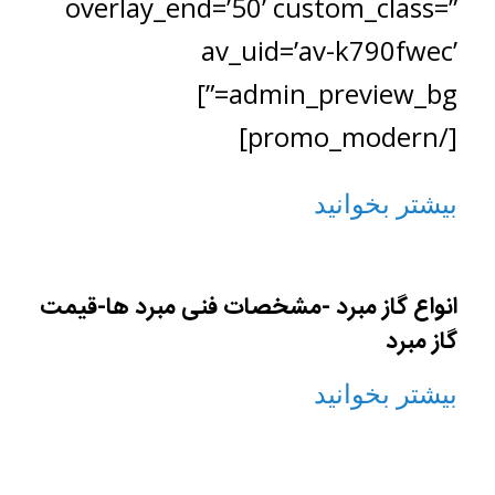
overlay_end=’50’ custom_class=”
av_uid=’av-k790fwec’
admin_preview_bg=”]
[/promo_modern]
بیشتر بخوانید
انواع گاز مبرد -مشخصات فنی مبرد ها-قیمت
گاز مبرد
بیشتر بخوانید