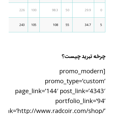
226
100
98.3
50
29.9
0
243
105
108
55
34.7
5
چرخه تبرید چیست؟
[promo_modern
promo_type=’custom’
page_link=’144′ post_link=’4343′
portfolio_link=’94’
_link=’http://www.radcoir.com/shop/’