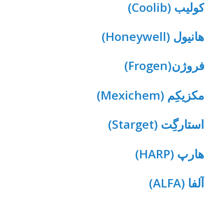
کولیب (Coolib)
هانیول (Honeywell)
فروژن(Frogen)
مکزیکِم (Mexichem)
استارگِت (Starget)
هارپ (HARP)
آلفا (ALFA)