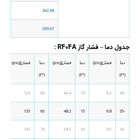
362.88
589.67
جدول دما – فشار گاز R404A :
دما
فشار(psig)
دما
فشار(psig)
دما
فشار(psig)
دما
(°F)
(°F)
(°F)
(°F)
10
123
60
42.4
10
4.3
-40
15
135
65
48.2
15
6.8
-35
20
147
70
54.5
20
9.5
-30