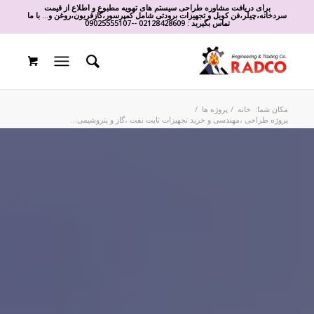
برای دریافت مشاوره طراحی سیستم های تهویه مطبوع و اطلاع از قیمت
سردخانه،چیلر،فن کویل و تجهیزات برودتی شامل کمپرسور،گازفریون،روغن و... با ما
تماس بگیرید :
02128428609
-
-
09025555107
مکان شما:
خانه
/
پروژه ها
/
پروژه طراحی ،مهندسی و خرید تجهیزات ثابت نفت ،گاز و پتروشیمی...