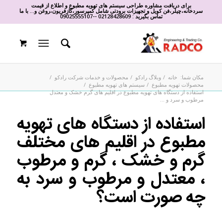
برای دریافت مشاوره طراحی سیستم های تهویه مطبوع و اطلاع از قیمت
سردخانه،چیلر،فن کویل و تجهیزات برودتی شامل کمپرسور،گازفریون،روغن و... با ما
تماس بگیرید :
02128428609
-
-
09025555107
مکان شما:
خانه
/
وبلاگ رادکو
/
محصولات و خدمات شرکت رادکو
/
محصولات تهویه مطبوع
/
سیستم های تهویه مطبوع
/
استفاده از دستگاه های تهویه مطبوع در اقلیم های گرم خشک و معتدل
مرطوب و سرد و ...
استفاده از دستگاه های تهویه
مطبوع در اقلیم های مختلف
گرم و خشک ، گرم و مرطوب
، معتدل و مرطوب و سرد به
چه صورت است؟