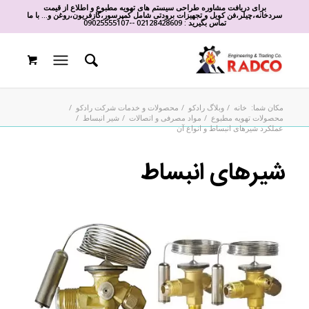
برای دریافت مشاوره طراحی سیستم های تهویه مطبوع و اطلاع از قیمت
سردخانه،چیلر،فن کویل و تجهیزات برودتی شامل کمپرسور،گازفریون،روغن و... با ما
تماس بگیرید :
02128428609
-
-
09025555107
مکان شما:
خانه
/
وبلاگ رادکو
/
محصولات و خدمات شرکت رادکو
/
محصولات تهویه مطبوع
/
مواد مصرفی و اتصالات
/
شیر انبساط
/
عملکرد شیرهای انبساط و انواع آن
شیرهای انبساط