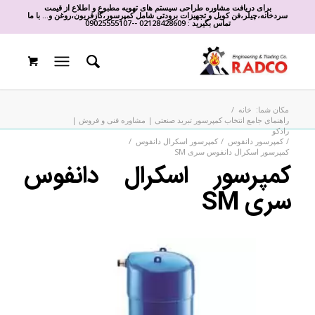
برای دریافت مشاوره طراحی سیستم های تهویه مطبوع و اطلاع از قیمت
سردخانه،چیلر،فن کویل و تجهیزات برودتی شامل کمپرسور،گازفریون،روغن و... با ما
تماس بگیرید :
02128428609
-
-
09025555107
مکان شما:
خانه
/
راهنمای جامع انتخاب کمپرسور تبرید صنعتی | مشاوره فنی و فروش |
رادکو
/
کمپرسور دانفوس
/
کمپرسور اسکرال دانفوس
/
کمپرسور اسکرال دانفوس سری SM
کمپرسور اسکرال دانفوس
سری SM