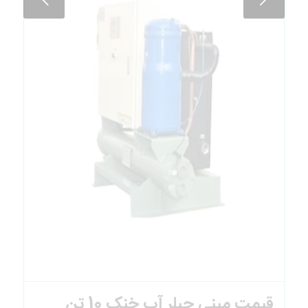
قیمت مینی چیلر آب خنک 10 تن