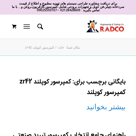
برای دریافت مشاوره طراحی سیستم های تهویه مطبوع و اطلاع از قیمت
سردخانه،چیلر،فن کویل و تجهیزات برودتی شامل کمپرسور،گازفریون،روغن و... با ما
تماس بگیرید :
02128428609
-
-
09025555107
مکان شما:
خانه
/
کمپرسور کوپلند zr42
بایگانی برچسب برای:
کمپرسور کوپلند zr42
کمپرسور کوپلند
بیشتر بخوانید
راهنمای جامع انتخاب کمپرسور تبرید صنعتی