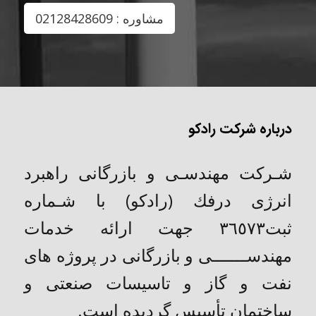
مشاوره : 02128428609
درباره شرکت رادکو
شـركت مهندسـی و بازرگانی راهبرد
انرژی درفك (رادکو) با شـماره
ثبت٣٦٥٧٣ جهت ارائه خدمات
مهندســـــــی و بازرگانی در پروژه های
نفت و گاز و تاسیسات صنعتی و
ساختمان تأسیس گردیده است.