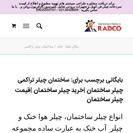
برای دریافت مشاوره طراحی سیستم های تهویه مطبوع و اطلاع از قیمت
سردخانه،چیلر،فن کویل و تجهیزات برودتی شامل کمپرسور،گازفریون،روغن و... با ما
تماس بگیرید :
02128428609
-
-
09025555107
مکان شما:
خانه
/
ساختمان چیلر تراکمی
بایگانی برچسب برای:
ساختمان چیلر تراکمی
چیلر ساختمان |خرید چیلر ساختمان |قیمت
چیلر ساختمان
انواع چیلر ساختمان، چیلر هوا خنک و
چیلر آب خنک به عبارت ساده مجموعه